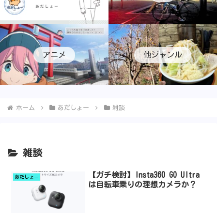
アニメ
他ジャンル
ホーム
あだしょー
雑談
雑談
【ガチ検討】Insta360 GO Ultra
あだしょー
は自転車乗りの理想カメラか？