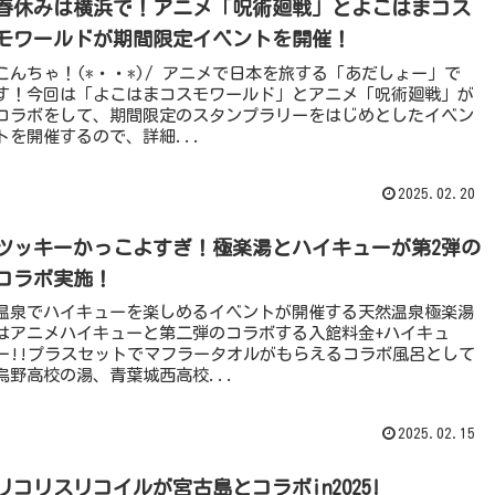
春休みは横浜で！アニメ「呪術廻戦」とよこはまコス
モワールドが期間限定イベントを開催！
こんちゃ！(*・・*)/ アニメで日本を旅する「あだしょー」で
す！今回は「よこはまコスモワールド」とアニメ「呪術廻戦」が
コラボをして、期間限定のスタンプラリーをはじめとしたイベン
トを開催するので、詳細...
2025.02.20
ツッキーかっこよすぎ！極楽湯とハイキューが第2弾の
コラボ実施！
温泉でハイキューを楽しめるイベントが開催する天然温泉極楽湯
はアニメハイキューと第二弾のコラボする入館料金+ハイキュ
ー!!プラスセットでマフラータオルがもらえるコラボ風呂として
烏野高校の湯、青葉城西高校...
2025.02.15
リコリスリコイルが宮古島とコラボin2025!