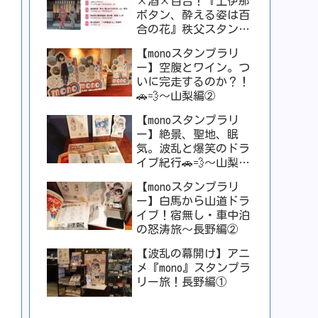
×酒×百合！『上伊那
ボタン、酔える姿は百
合の花』秩父スタンプ
ラリーが激アツすぎ
【monoスタンプラリ
る！！
ー】空腹とワイン。つ
いに完走するのか？！
🚗💨〜山梨編②
【monoスタンプラリ
ー】絶景、聖地、眠
気。波乱と爆笑のドラ
イブ紀行🚗💨〜山梨編
①
【monoスタンプラリ
ー】白馬から山道ドラ
イブ！宿無し・車中泊
の怒涛旅〜長野編②
【波乱の幕開け】アニ
メ『mono』スタンプラ
リー旅！長野編①