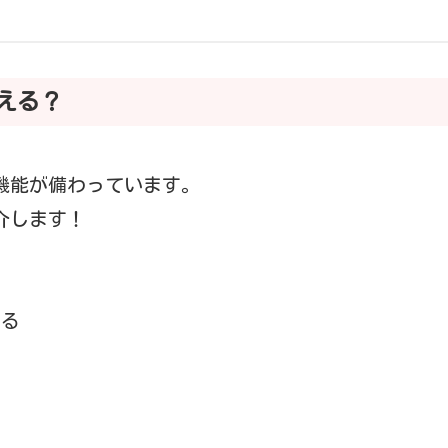
える？
機能が備わっています。
介します！
れる