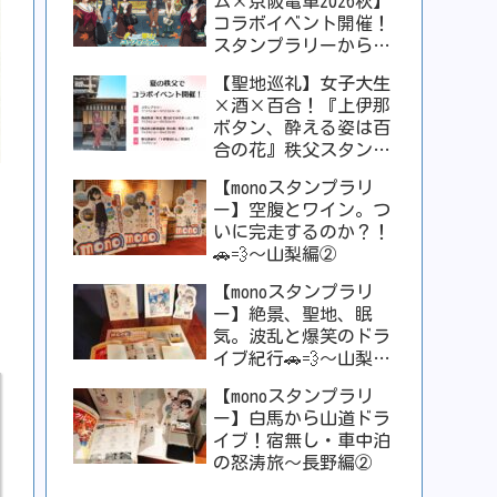
ム×京阪電車2026秋】
コラボイベント開催！
スタンプラリーからコ
ラボカフェ、ホテルま
【聖地巡礼】女子大生
で盛りだくさん！
×酒×百合！『上伊那
ボタン、酔える姿は百
合の花』秩父スタンプ
ラリーが激アツすぎ
【monoスタンプラリ
る！！
ー】空腹とワイン。つ
いに完走するのか？！
🚗💨〜山梨編②
【monoスタンプラリ
ー】絶景、聖地、眠
気。波乱と爆笑のドラ
イブ紀行🚗💨〜山梨編
①
【monoスタンプラリ
ー】白馬から山道ドラ
イブ！宿無し・車中泊
の怒涛旅〜長野編②