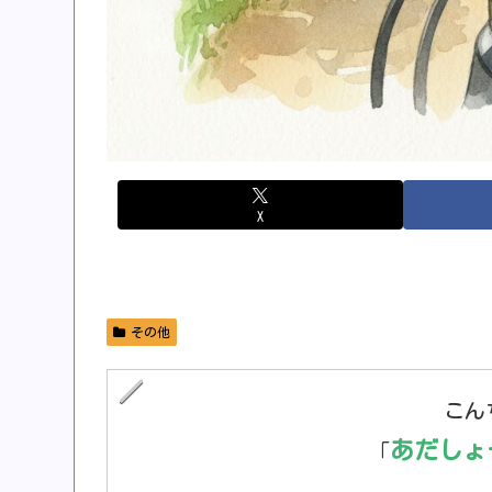
X
その他
こん
あだしょ
「