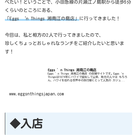
べたい！ということで、小田急線の片瀬江ノ島駅から徒歩5分
くらいのところにある、
「Eggs ‘n Things 湘南江の島店」
に行ってきました！
今回は、私と相方の2人で行ってきましたので、
珍しくちょっとおしゃれなランチをご紹介したいと思いま
す！
Eggs ’n Things 湘南江の島店
Eggs ’n Things 湘南江の島店 の店舗サイトです。Eggs 'n
Thingsは1974年にハワイで誕生して以来、地元の人々は もちろ
ん、ハワイを訪れる世界中の旅行客にとって人気の カジュ...
www.eggsnthingsjapan.com
◆入店