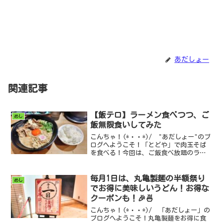
あだしょー
関連記事
【飯テロ】ラーメン食べつつ、ご
めし
飯無限食いしてみた
こんちゃ！(*・・*)/ "あだしょー"のブ
ログへようこそ！「とどや」で肉玉そば
を食べる！今回は、ご飯食べ放題のラー
メン屋さんを見つけたので、食べてきま
した！！お店今回は「おとど」新宿二丁
目店にお邪魔...
毎月1日は、丸亀製麺の半額祭り
めし
でお得に美味しいうどん！お得な
クーポンも！🎉🍜
こんちゃ！(*・・*)/ 「あだしょー」の
ブログへようこそ！丸亀製麺をお得に食