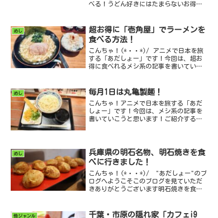
べる！うどん好きにはたまらないお得イ
ベント…それが丸亀製麺 の「毎月1日限
定・釜揚げうどん半額」🔥今回は実際に
行ってきたの...
超お得に「壱角屋」でラーメンを
めし
食べる方法！
こんちゃ！(*・・*)/ アニメで日本を旅
する「あだしょー」です！今回は、超お
得に食べれるメシ系の記事を書いていこ
うと思います！横浜家系ラーメン壱角屋
ご紹介するお店は、みんな大好き！全国
にある家系ラー...
毎月1日は丸亀製麺！
めし
こんちゃ！アニメで日本を旅する「あだ
しょー」です！今回は、メシ系の記事を
書いていこうと思います！ご紹介するお
店は、みんな大好き！うどんといえばこ
のお店！丸亀製麺！丸亀製麺では、毎月1
日になると釜揚げう...
兵庫県の明石名物、明石焼きを食
めし
べに行きました！
こんちゃ！(*・・*)/ "あだしょー"のブ
ログへようこそこのブログを見ていただ
きありがとうございます明石焼きを食べ
ました！今回は、旅先の兵庫県明石で、
明石名物の明石焼きを食べに行きました
ので、そのお...
千葉・市原の隠れ家「カフェi9
他ジャンル