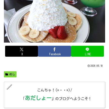
X
Facebook
LINE
2026.05.19
めし
こんちゃ！(*・・*)/
あだしょー
「
」
のブログへようこそ！