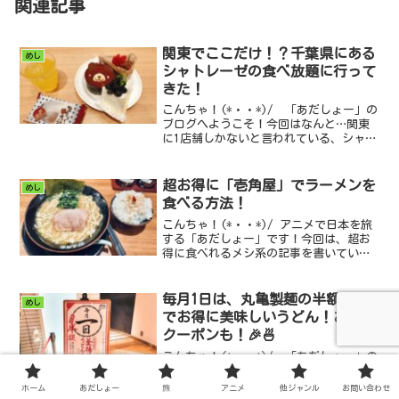
関連記事
関東でここだけ！？千葉県にある
めし
シャトレーゼの食べ放題に行って
きた！
こんちゃ！(*・・*)/ 「あだしょー」の
ブログへようこそ！今回はなんと…関東
に1店舗しかないと言われている、シャト
レーゼの食べ放題に行ってきました！甘
いもの好きにはたまらない夢のような空
間。実際に体...
超お得に「壱角屋」でラーメンを
めし
食べる方法！
こんちゃ！(*・・*)/ アニメで日本を旅
する「あだしょー」です！今回は、超お
得に食べれるメシ系の記事を書いていこ
うと思います！横浜家系ラーメン壱角屋
ご紹介するお店は、みんな大好き！全国
にある家系ラー...
毎月1日は、丸亀製麺の半額祭り
めし
でお得に美味しいうどん！お得な
クーポンも！🎉🍜
こんちゃ！(*・・*)/ 「あだしょー」の
ブログへようこそ！丸亀製麺をお得に食
べる！うどん好きにはたまらないお得イ
ホーム
あだしょー
旅
アニメ
他ジャンル
お問い合わせ