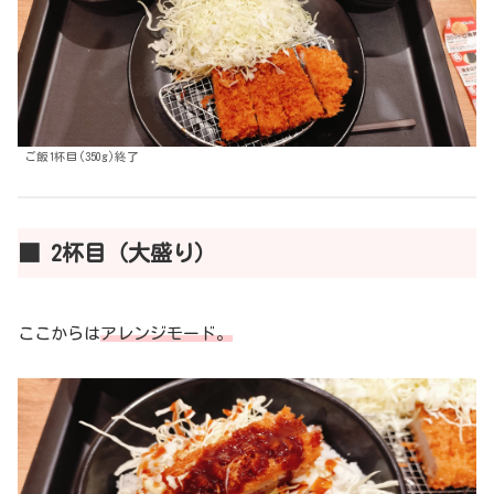
ご飯1杯目(350g)終了
■ 2杯目（大盛り）
ここからは
アレンジモード。