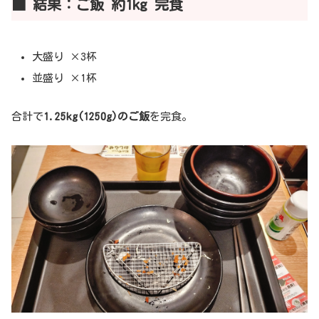
■ 結果：ご飯 約1kg 完食
大盛り ×3杯
並盛り ×1杯
合計で
1.25kg(1250g)のご飯
を完食。