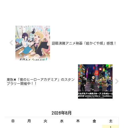
話題沸騰アニメ映画「超かぐや姫」感想！
東急✖︎「僕のヒーローアカデミア」のスタン
プラリー開催中！！
2026年8月
日
月
火
水
木
金
土
1