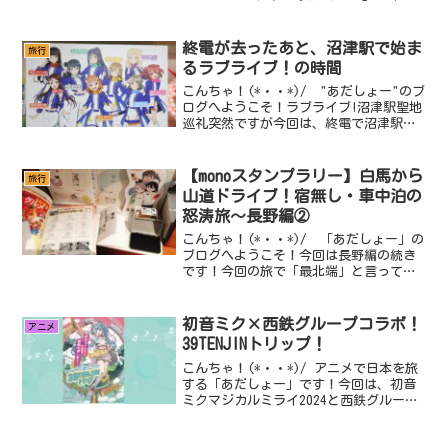
ントの一環でハイキュー!!デジタルスタ
ンプラリーが開催されるので、詳細と攻
略法をご...
終電が去ったあと、沼津駅で始ま
旅行
るラブライブ！の時間
こんちゃ！(*・・*)/ "あだしょー"のブ
ログへようこそ！ラブライブ!沼津駅聖地
巡礼突然ですが今回は、終電で沼津駅に
来ました！始発まで時間があったので、
沼津駅のラブライブ!をこの目で楽しんで
きました...
【monoスタンプラリー】白馬から
旅行
山道ドライブ！宿無し・車中泊の
怒涛旅〜長野編②
こんちゃ！(*・・*)/ 「あだしょー」の
ブログへようこそ！今回は長野編の続き
です！今回の旅で「最北端」と言っても
過言ではない場所からの怒涛の工程をお
届けします！トラブルとギリギリの戦い
が連続する1日...
初音ミク×西鉄グループコラボ！
アニメ
39TENJINトリップ！
こんちゃ！(*・・*)/ アニメで日本を旅
する「あだしょー」です！今回は、初音
ミクマジカルミライ2024と西鉄グループ
がコラボして『初音ミク「マジカルミラ
イ2024」×Nishitetsu 39TEN...