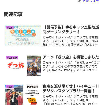
あだしょー
関連記事
【開催予告】ゆるキャン△聖地巡
アニメ
礼ツーリングラリー！
こんちゃ！(*・・*)/ アニメで日本を旅
する「あだしょー」です！今回は、2024
年11〜12月ごろに開催予定の「ゆるキャ
ン△聖地巡礼ツーリングラリー」につい
て、ご紹介していこうと思います！・ゆ
るキャ...
アニメ「ざつ旅」を視聴しました
アニメ紹介
こんちゃ！(*・・*)/ "あだしょー"のブ
ログへようこそこのブログを見ていただ
きありがとうございますアニメ「ざつ
旅」を視聴しました今回は、「ざつ旅」
というアニメを見終わりましたので、そ
の作品の感想と...
東京を巡り尽くせ！ハイキュー!!
アニメ
デジタルスタンプラリー開催！
こんちゃ！(*・・*)/ アニメで日本を旅
する「あだしょー」です！今回は、
「TOKYOアニメツーリズム2025」のイベ