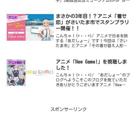
子」3期放送記念ミュージアムのPOP UP
SHOPが開催されていたので、参戦してき
ました！イベント概要TVアニメ【推しの
子...
まさかの3年目！？アニメ「着せ
アニメ
恋」がさいたま市でスタンプラリ
ー開催！！
こんちゃ！(*・・*)/ アニメで日本を旅
する「あだしょー」です！今回は「さい
たま市」とアニメ「その着せ替え人形は
恋をする」がコラボをして、期間限定の
スタンプラリーを開催するので、詳細と
攻略法をご紹介...
アニメ「New Game!」を視聴しま
アニメ紹介
した！
こんちゃ！(*・・*)/ "あだしょー"のブ
ログへようこそこのブログを見ていただ
きありがとうございますアニメ「New
Game!」を視聴しました今回は、「New
Game!」というアニメを見終わりまし...
スポンサーリンク