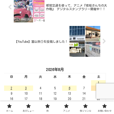
都営交通を使って、アニメ『夜桜さんちの大
作戦』 デジタルスタンプラリー開催中！！
【YouTube】富山旅①を投稿しました！
2026年8月
日
月
火
水
木
金
土
1
2
3
4
5
6
7
8
9
10
11
12
13
14
15
16
17
18
19
20
21
22
23
24
25
26
27
28
29
30
31
ホーム
あだしょー
旅
アニメ
他ジャンル
お問い合わせ