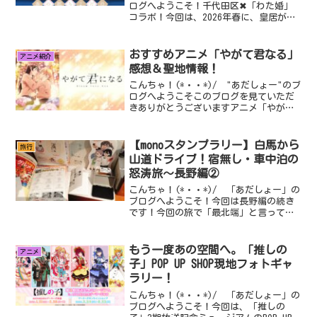
ログへようこそ！千代田区✖︎「わた婚」
コラボ！今回は、2026年春に、皇居が存
在する東京都千代田区で開催される 「千
代田のさくらまつり × TVアニメ『わ
た...
おすすめアニメ「やがて君なる」
アニメ紹介
感想＆聖地情報！
こんちゃ！(*・・*)/ "あだしょー"のブ
ログへようこそこのブログを見ていただ
きありがとうございますアニメ「やがて
君なる」を視聴しました今回は、「やが
て君なる」というアニメを見終わりまし
たので、その...
【monoスタンプラリー】白馬から
旅行
山道ドライブ！宿無し・車中泊の
怒涛旅〜長野編②
こんちゃ！(*・・*)/ 「あだしょー」の
ブログへようこそ！今回は長野編の続き
です！今回の旅で「最北端」と言っても
過言ではない場所からの怒涛の工程をお
届けします！トラブルとギリギリの戦い
が連続する1日...
もう一度あの空間へ。「推しの
アニメ
子」POP UP SHOP現地フォトギャ
ラリー！
こんちゃ！(*・・*)/ 「あだしょー」の
ブログへようこそ！今回は、「推しの